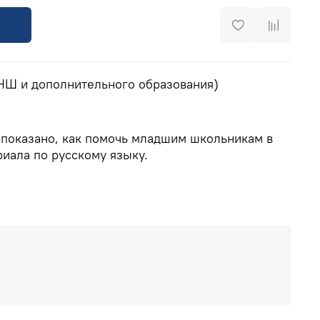
 НШ и дополнительного образования)
 показано, как помочь младшим школьникам в
иала по русскому языку.
>>
РА ИНТ:
8(800) 555 1956 (горячая линия, бесплатно по
),
training@int-edu.ru