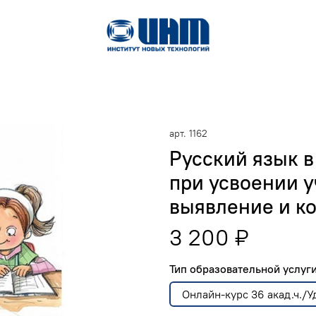
арт.
1162
Русский язык в
при усвоении у
выявление и к
3 200 ₽
Тип образовательной услу
Онлайн-курс 36 акад.ч./