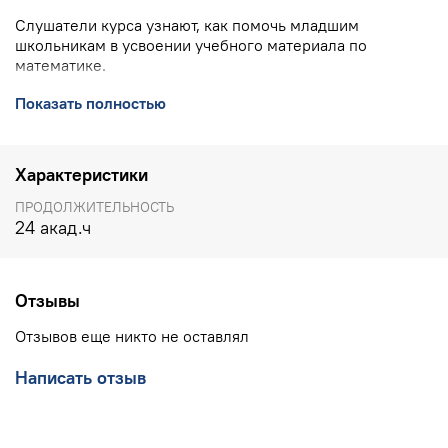
Слушатели курса узнают, как помочь младшим
школьникам в усвоении учебного материала по
математике.
ПОДРОБНО О КУРСЕ
>>>>
Показать полностью
КОНТАКТЫ УЧЕБНОГО ЦЕНТРА ИНТ:
8(800) 555 1956
(горячая линия, бесплатно по РФ), 8(903) 614 8579
Характеристики
(офис),
training@int-edu.ru
ПРОДОЛЖИТЕЛЬНОСТЬ
24 акад.ч
Отзывы
Отзывов еще никто не оставлял
Написать отзыв