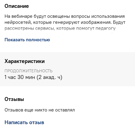
Описание
На вебинаре будут освещены вопросы использования
нейросетей, которые генерируют изображения. Будут
рассмотрены сервисы, которые помогут педагогу
иллюстрировать сложные концепции, делая их более
Показать полностью
понятными для учеников, а также позволят ученикам
проявить креативность и самовыражение, а учителям
создавать уникальные материалы для разных групп
учеников, учитывая их интересы и уровень подготовки
Характеристики
ПОДРОБН
О О ВЕБИНАРЕ
>>>
ПРОДОЛЖИТЕЛЬНОСТЬ
1 час 30 мин (2 акад. ч)
КОНТАКТЫ УЧЕБНОГО ЦЕНТРА ИНТ:
8(800) 555 1956
(горячая линия, бесплатно по РФ), 8(903) 614 8579
(офис),
training@int-edu.ru
Отзывы
Отзывов еще никто не оставлял
Написать отзыв