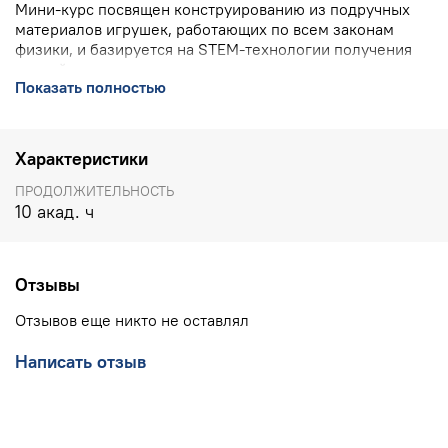
Мини-курс посвящен конструированию из подручных
материалов игрушек, работающих по всем законам
физики, и базируется на STEM-технологии получения
знаний через практику и простую визуализацию
Показать полностью
сложных научных явлений.
ПОДРОБНЕЕ О КУРСЕ
Характеристики
КОНТАКТЫ УЧЕБНОГО ЦЕНТРА ИНТ:
8(800) 555 1956
(горячая линия, бесплатно по РФ), 8(903) 614 8579
ПРОДОЛЖИТЕЛЬНОСТЬ
(офис),
training@int-edu.ru
10 акад. ч
Отзывы
Отзывов еще никто не оставлял
Написать отзыв