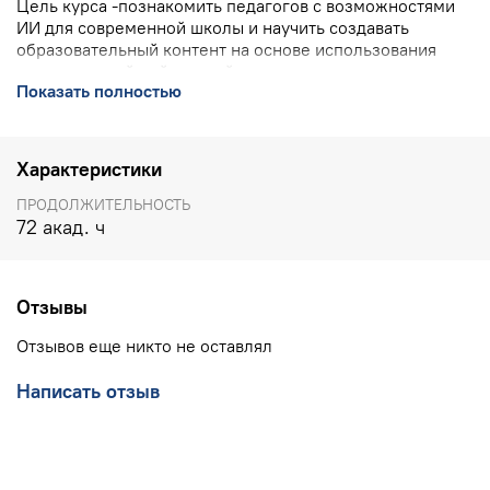
Цель курса -познакомить педагогов с возможностями
ИИ для современной школы и научить
создавать
образовательный контент на основе использования
возможностей нейросетей
Показать полностью
ПОДРОБНО О КУРСЕ
>>>>
КОНТАКТЫ УЧЕБНОГО ЦЕНТРА ИНТ:
8(800) 555 1956
Характеристики
(горячая линия, бесплатно по РФ), 8(903) 614 8579
(офис),
training@int-edu.ru
ПРОДОЛЖИТЕЛЬНОСТЬ
72 акад. ч
Отзывы
Отзывов еще никто не оставлял
Написать отзыв