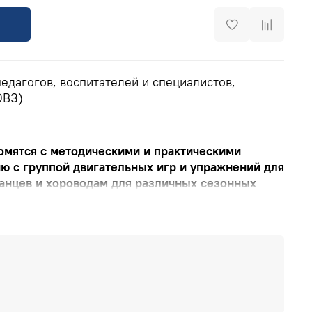
едагогов, воспитателей и специалистов,
ОВЗ)
омятся с методическими и практическими
ю с группой двигательных игр и упражнений для
танцев и хороводам для различных сезонных
ЕНТРА ИНТ:
8(800) 555 1956 (горячая линия,
14 8579 (офис),
training@int-edu.ru