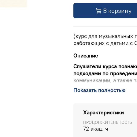
В корзину
(курс для музыкальных п
работающих с детьми с 
Описание
Слушатели курса познак
подходами по проведени
коммуникации, а также 
мероприятий.
Показать полностью
ПОДРОБНЕЕ о курсе
КОНТАКТЫ УЧЕБНОГО Ц
бесплатно по РФ), 8(903) 6
Характеристики
ПРОДОЛЖИТЕЛЬНОСТЬ
72 акад. ч