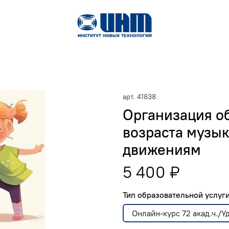
арт.
41838
Организация о
возраста музы
движениям
5 400 ₽
Тип образовательной услу
Онлайн-курс 72 акад.ч./