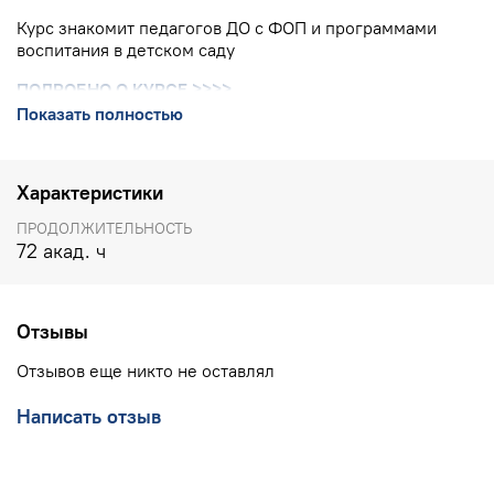
Курс знакомит педагогов ДО с ФОП и программами
воспитания в детском саду
ПОДРОБНО О КУРСЕ
>>>>
Показать полностью
КОНТАКТЫ УЧЕБНОГО ЦЕНТРА ИНТ:
8(800) 555 1956
(горячая линия, бесплатно по РФ), 8(903) 614 8579
Характеристики
(офис),
training@int-edu.ru
ПРОДОЛЖИТЕЛЬНОСТЬ
72 акад. ч
Отзывы
Отзывов еще никто не оставлял
Написать отзыв