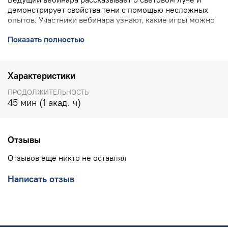
демонстрирует свойства тени с помощью несложных
опытов. Участники вебинара узнают, какие игры можно
провести с зеркалами, как показать и объяснить
Показать полностью
некоторые оптические законы детям.
ПОДРОБНО ВЕБИНАРЕ
>>>>
Характеристики
КОНТАКТЫ УЧЕБНОГО ЦЕНТРА ИНТ:
8(800) 555 1956
(горячая линия, бесплатно по РФ), 8(903) 614 8579
ПРОДОЛЖИТЕЛЬНОСТЬ
(офис),
training@int-edu.ru
45 мин (1 акад. ч)
Отзывы
Отзывов еще никто не оставлял
Написать отзыв