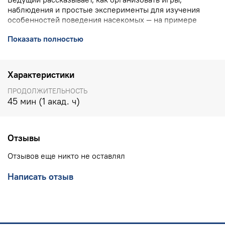
наблюдения и простые эксперименты для изучения
особенностей поведения насекомых — на примере
муравья и дождевого червя.
Показать полностью
ПОДРОБНО О ВЕБИНАРЕ
>>>>
КОНТАКТЫ УЧЕБНОГО ЦЕНТРА ИНТ
:
8(800) 555 1956
Характеристики
(горячая линия, бесплатно по РФ), 8(903) 614 8579
(офис),
training@int-edu.ru
ПРОДОЛЖИТЕЛЬНОСТЬ
45 мин (1 акад. ч)
Отзывы
Отзывов еще никто не оставлял
Написать отзыв