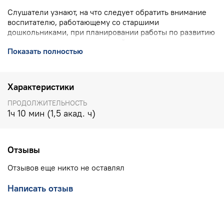
Слушатели узнают, на что следует обратить внимание
воспитателю, работающему со старшими
дошкольниками, при планировании работы по развитию
математических представлений; как построить занятия
Показать полностью
по подготовке ребенка к школе, чтобы период
адаптации не показался ему слишком трудным.
ПОДРОБНО О ВЕБИНАРЕ
>>>>
Характеристики
КОНТАКТЫ УЧЕБНОГО ЦЕНТРА ИНТ:
8(800) 555 1956
ПРОДОЛЖИТЕЛЬНОСТЬ
(горячая линия, бесплатно по РФ), 8(903) 614 8579
1ч 10 мин (1,5 акад. ч)
(офис),
training@int-edu.ru
Отзывы
Отзывов еще никто не оставлял
Написать отзыв