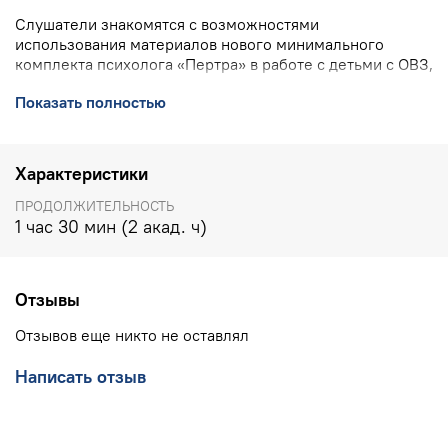
Слушатели знакомятся с возможностями
использования материалов нового минимального
комплекта психолога «Пертра» в работе с детьми с ОВЗ,
с упражнениями на развитие визуального восприятия,
Показать полностью
пространственного мышления, зрительно-двигательной
координации, мелкой и общей моторики, сенсорной
сферы, речи, а также с приемами, направленными на
формирование графомоторных навыков и др.
Характеристики
ПРОДОЛЖИТЕЛЬНОСТЬ
1 час 30 мин (2 акад. ч)
Отзывы
Отзывов еще никто не оставлял
Написать отзыв