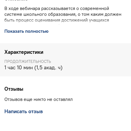
В ходе вебинара рассказывается о современной
системе школьного образования, о том каким должен
быть процесс оценивания достижений учащихся
сегодня, а также что необходимо для внедрения
Показать полностью
формирующего оценивания в образовательную
практику.
ПОДРОБНО О ВЕБИНАРЕ
>>>>
Характеристики
КОНТАКТЫ УЧЕБНОГО ЦЕНТРА ИНТ:
8(800) 555 1956
ПРОДОЛЖИТЕЛЬНОСТЬ
(горячая линия, бесплатно по РФ), 8(903) 614 8579
1 час 10 мин (1,5 акад. ч)
(офис),
training@int-edu.ru
Отзывы
Отзывов еще никто не оставлял
Написать отзыв