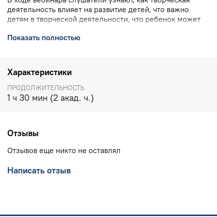
деятельность влияет на развитие детей, что важно
детям в творческой деятельности, что ребенок может
делать сам и когда ему можно помочь, как увлечь
Показать полностью
ребенка, используя простые художественные практики,
что такое практика брафальства во взаимодействии
взрослого и ребенка.
Характеристики
ПОДРОБНО О ВЕБИНАРЕ
>>>>
ПРОДОЛЖИТЕЛЬНОСТЬ
КОНТАКТЫ УЧЕБНОГО ЦЕНТРА ИНТ
:
8(800) 555 1956
1 ч 30 мин (2 акад. ч.)
(горячая линия, бесплатно по РФ), 8(903) 614 8579
(офис),
training@int-edu.ru
Отзывы
Отзывов еще никто не оставлял
Написать отзыв