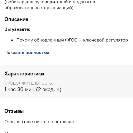
(вебинар для руководителей и педагогов
образовательных организаций)
Описание
Вы узнаете:
Почему обновленный ФГОС — ключевой регулятор
содержания образования и гарант равенства
ресурсов и возможностей.
Показать полностью
Когда в ФПУ (федеральный перечень учебников)
появятся учебники, соответствующие ФГОС —
2021?
Характеристики
Нормативно-правовые механизмы внесения
изменений в ФГОС ООО.
ПРОДОЛЖИТЕЛЬНОСТЬ
Какие изменения необходимо внести ООП школы
1 час 30 мин (2 акад. ч)
и рабочие программы учителей.
Механизмы обеспечения вариативности
образовательных программ, предусмотренные
Отзывы
ФГОС.
Отзывов еще никто не оставлял
Вы познакомитесь:
С конкретными примерами необходимых