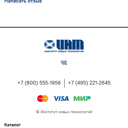
Написать отзыв
изменений при подготовке к новому 2022-2023
уч. году.
С ресурсами и инструментами, необходимыми для
выполнения требований к изменениям.
ПОДРОБНО О ВЕБИНАРЕ
>>>>
КОНТАКТЫ УЧЕБНОГО ЦЕНТРА ИНТ:
8(800) 555 1956
(горячая линия, бесплатно по РФ), 8(903) 614 8579
(офис),
training@int-edu.ru
+7 (800) 555-1956
+7 (495) 221-2645
©
Институт новых технологий
Каталог