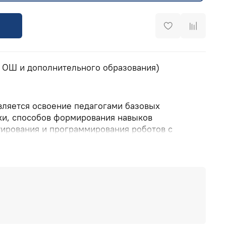
, ОШ и дополнительного образования)
вляется освоение педагогами базовых
и, способов формирования навыков
уирования и программирования роботов с
 WeDo 2.0, LEGO Education Mindstorms EV3 и
ime.
>>
РА ИНТ:
8(800) 555 1956 (горячая линия, бесплатно по
),
training@int-edu.ru