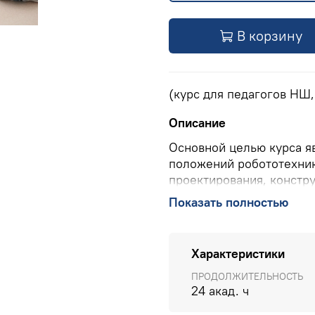
В корзину
(курс для педагогов НШ
Описание
Основной целью курса я
положений робототехник
проектирования, констр
помощью LEGO Education
Показать полностью
LEGO Education SPIKE Pr
ПОДРОБНО О КУРСЕ
>>
Характеристики
КОНТАКТЫ УЧЕБНОГО ЦЕНТ
ПРОДОЛЖИТЕЛЬНОСТЬ
РФ), 8(903) 614 8579 (офис
24 акад. ч