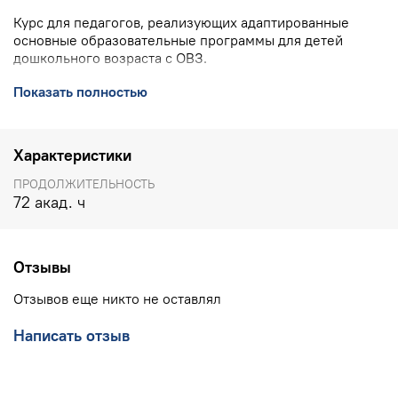
Курс для педагогов, реализующих адаптированные
основные образовательные программы для детей
дошкольного возраста с ОВЗ.
ПОДРОБНО О КУРСЕ
>>>>
Показать полностью
КОНТАКТЫ УЧЕБНОГО ЦЕНТРА ИНТ:
8(800) 555 1956
(горячая линия, бесплатно по РФ), 8(903) 614 8579
Характеристики
(офис),
training@int-edu.ru
ПРОДОЛЖИТЕЛЬНОСТЬ
72 акад. ч
Отзывы
Отзывов еще никто не оставлял
Написать отзыв