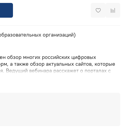
 образовательных организаций)
ен обзор многих российских цифровых
рм, а также обзор актуальных сайтов, которые
я. Ведущий вебинара расскажет о порталах с
сами по предметным областям и уровням
накомит слушателей и с сервисами для
торин.
Е
>>>>
ЕНТРА ИНТ:
8(800) 555 1956 (горячая линия,
14 8579 (офис),
training@int-edu.ru