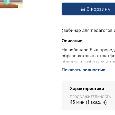
В корзину
(вебинар для педагогов
Описание
На вебинаре был провед
образовательных платфо
облегчают работу учител
образовательными ресур
Показать полностью
образования. Автор поз
проведения тестов и вик
Характеристики
ПОДРОБНО О ВЕБИНАР
ПРОДОЛЖИТЕЛЬНОСТЬ
КОНТАКТЫ УЧЕБНОГО Ц
45 мин (1 акад. ч)
бесплатно по РФ), 8(903) 6