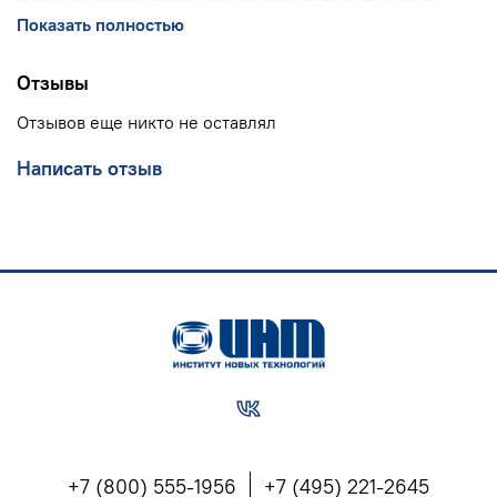
(горячая линия, бесплатно по РФ), 8(903) 614 8579
(офис),
training@int-edu.ru
Показать полностью
Отзывы
Отзывов еще никто не оставлял
Написать отзыв
+7 (800) 555-1956
+7 (495) 221-2645